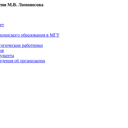
ни М.В. Ломоносова
ет
ицинского образования в МГУ
гогические работники
ия
ультета
едения об организации