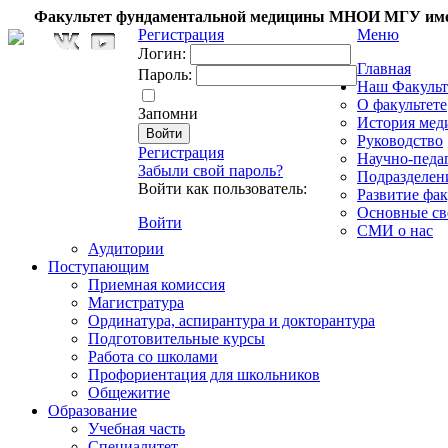
Факультет фундаментальной медицины МНОИ МГУ име
Регистрация
Меню
Логин:
Главная
Пароль:
Наш Факульт
О факультете
Запомни
История мед
Руководство
Регистрация
Научно-педа
Забыли свой пароль?
Подразделен
Войти как пользователь:
Развитие фак
Основные св
Войти
СМИ о нас
Аудитории
Поступающим
Приемная комиссия
Магистратура
Ординатура, аспирантура и докторантура
Подготовительные курсы
Работа со школами
Профориентация для школьников
Общежитие
Образование
Учебная часть
Специалитет