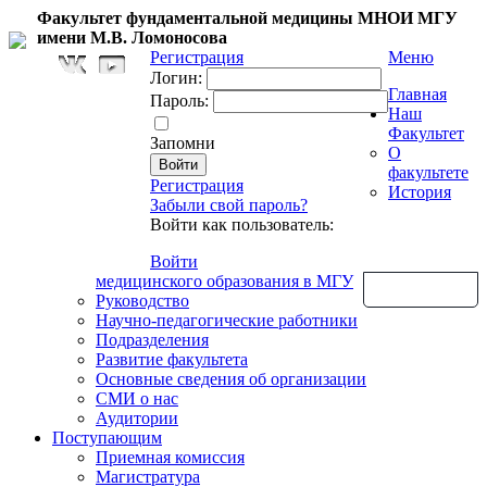
Факультет фундаментальной медицины МНОИ МГУ
имени М.В. Ломоносова
Регистрация
Меню
Логин:
Главная
Пароль:
Наш
Факультет
Запомни
О
факультете
Регистрация
История
Забыли свой пароль?
Войти как пользователь:
Войти
медицинского образования в МГУ
Обратная связь
Руководство
Научно-педагогические работники
Подразделения
Развитие факультета
Основные сведения об организации
СМИ о нас
Аудитории
Поступающим
Приемная комиссия
Магистратура