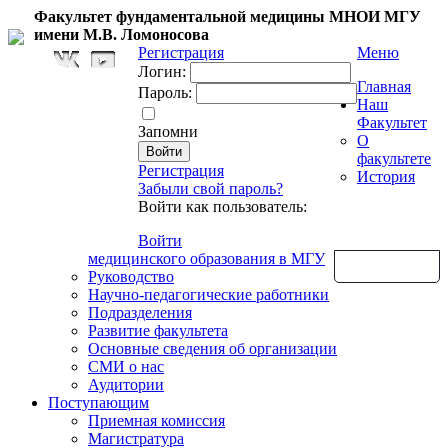
Факультет фундаментальной медицины МНОИ МГУ
имени М.В. Ломоносова
Регистрация
Меню
Логин:
Главная
Пароль:
Наш
Факультет
Запомни
О
факультете
Регистрация
История
Забыли свой пароль?
Войти как пользователь:
Войти
медицинского образования в МГУ
Обратная связь
Руководство
Научно-педагогические работники
Подразделения
Развитие факультета
Основные сведения об организации
СМИ о нас
Аудитории
Поступающим
Приемная комиссия
Магистратура