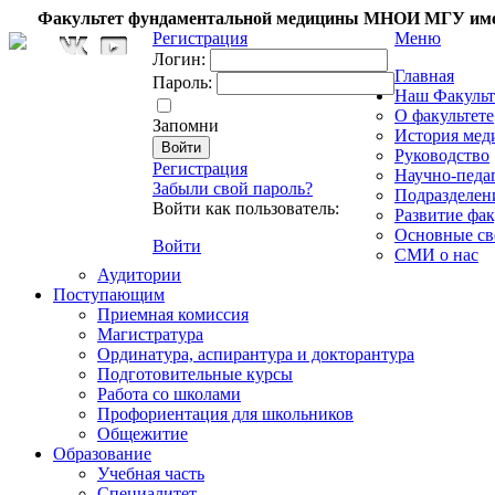
Факультет фундаментальной медицины МНОИ МГУ име
Регистрация
Меню
Логин:
Главная
Пароль:
Наш Факульт
О факультете
Запомни
История мед
Руководство
Регистрация
Научно-педа
Забыли свой пароль?
Подразделен
Войти как пользователь:
Развитие фак
Основные св
Войти
СМИ о нас
Аудитории
Поступающим
Приемная комиссия
Магистратура
Ординатура, аспирантура и докторантура
Подготовительные курсы
Работа со школами
Профориентация для школьников
Общежитие
Образование
Учебная часть
Специалитет