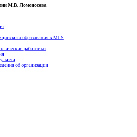
ни М.В. Ломоносова
ет
ицинского образования в МГУ
гогические работники
ия
ультета
едения об организации