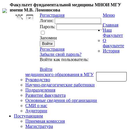
Факультет фундаментальной медицины МНОИ МГУ
имени М.В. Ломоносова
Регистрация
Меню
Логин:
Главная
Пароль:
Наш
Факультет
Запомни
О
факультете
Регистрация
История
Забыли свой пароль?
Войти как пользователь:
Войти
медицинского образования в МГУ
Обратная связь
Руководство
Научно-педагогические работники
Подразделения
Развитие факультета
Основные сведения об организации
СМИ о нас
Аудитории
Поступающим
Приемная комиссия
Магистратура