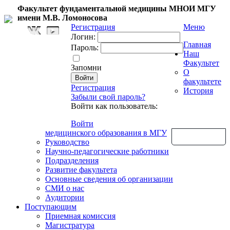
Факультет фундаментальной медицины МНОИ МГУ
имени М.В. Ломоносова
Регистрация
Меню
Логин:
Главная
Пароль:
Наш
Факультет
Запомни
О
факультете
Регистрация
История
Забыли свой пароль?
Войти как пользователь:
Войти
медицинского образования в МГУ
Обратная связь
Руководство
Научно-педагогические работники
Подразделения
Развитие факультета
Основные сведения об организации
СМИ о нас
Аудитории
Поступающим
Приемная комиссия
Магистратура