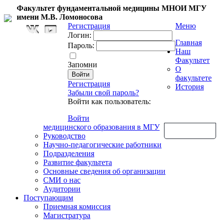
Факультет фундаментальной медицины МНОИ МГУ
имени М.В. Ломоносова
Регистрация
Меню
Логин:
Главная
Пароль:
Наш
Факультет
Запомни
О
факультете
Регистрация
История
Забыли свой пароль?
Войти как пользователь:
Войти
медицинского образования в МГУ
Обратная связь
Руководство
Научно-педагогические работники
Подразделения
Развитие факультета
Основные сведения об организации
СМИ о нас
Аудитории
Поступающим
Приемная комиссия
Магистратура