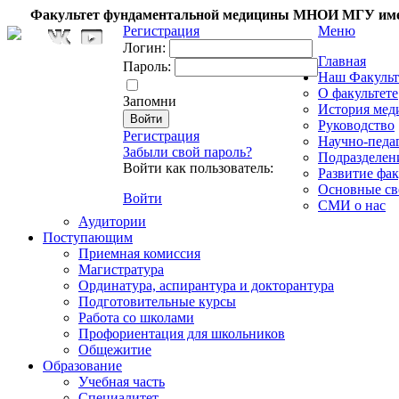
Факультет фундаментальной медицины МНОИ МГУ име
Регистрация
Меню
Логин:
Главная
Пароль:
Наш Факульт
О факультете
Запомни
История мед
Руководство
Регистрация
Научно-педа
Забыли свой пароль?
Подразделен
Войти как пользователь:
Развитие фак
Основные св
Войти
СМИ о нас
Аудитории
Поступающим
Приемная комиссия
Магистратура
Ординатура, аспирантура и докторантура
Подготовительные курсы
Работа со школами
Профориентация для школьников
Общежитие
Образование
Учебная часть
Специалитет