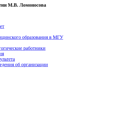
ни М.В. Ломоносова
ет
ицинского образования в МГУ
гогические работники
ия
ультета
едения об организации