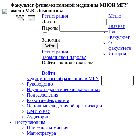
Факультет фундаментальной медицины МНОИ МГУ
имени М.В. Ломоносова
Регистрация
Меню
Логин:
Главная
Пароль:
Наш
Факультет
Запомни
О
факультете
Регистрация
История
Забыли свой пароль?
Войти как пользователь:
Войти
медицинского образования в МГУ
Обратная связь
Руководство
Научно-педагогические работники
Подразделения
Развитие факультета
Основные сведения об организации
СМИ о нас
Аудитории
Поступающим
Приемная комиссия
Магистратура