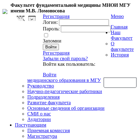
Факультет фундаментальной медицины МНОИ МГУ
имени М.В. Ломоносова
Регистрация
Меню
Логин:
Главная
Пароль:
Наш
Факультет
Запомни
О
факультете
Регистрация
История
Забыли свой пароль?
Войти как пользователь:
Войти
медицинского образования в МГУ
Обратная связь
Руководство
Научно-педагогические работники
Подразделения
Развитие факультета
Основные сведения об организации
СМИ о нас
Аудитории
Поступающим
Приемная комиссия
Магистратура