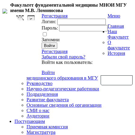
Факультет фундаментальной медицины МНОИ МГУ
имени М.В. Ломоносова
Регистрация
Меню
Логин:
Главная
Пароль:
Наш
Факультет
Запомни
О
факультете
Регистрация
История
Забыли свой пароль?
Войти как пользователь:
Войти
медицинского образования в МГУ
Обратная связь
Руководство
Научно-педагогические работники
Подразделения
Развитие факультета
Основные сведения об организации
СМИ о нас
Аудитории
Поступающим
Приемная комиссия
Магистратура