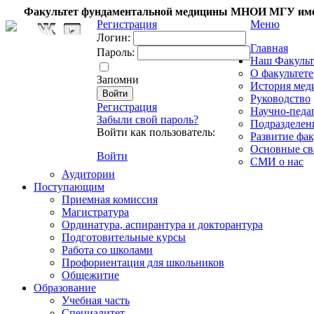
Факультет фундаментальной медицины МНОИ МГУ име
Регистрация
Меню
Логин:
Главная
Пароль:
Наш Факульт
О факультете
Запомни
История мед
Руководство
Регистрация
Научно-педа
Забыли свой пароль?
Подразделен
Войти как пользователь:
Развитие фак
Основные св
Войти
СМИ о нас
Аудитории
Поступающим
Приемная комиссия
Магистратура
Ординатура, аспирантура и докторантура
Подготовительные курсы
Работа со школами
Профориентация для школьников
Общежитие
Образование
Учебная часть
Специалитет