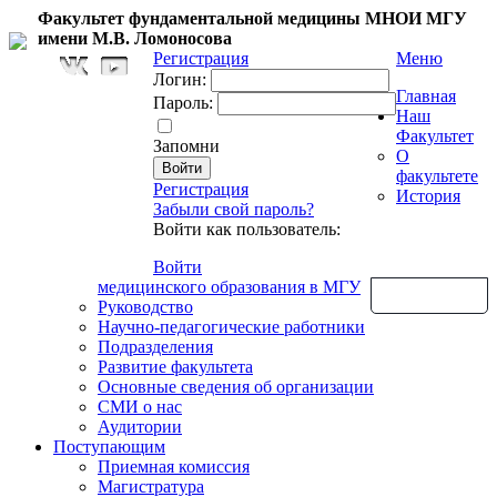
Факультет фундаментальной медицины МНОИ МГУ
имени М.В. Ломоносова
Регистрация
Меню
Логин:
Главная
Пароль:
Наш
Факультет
Запомни
О
факультете
Регистрация
История
Забыли свой пароль?
Войти как пользователь:
Войти
медицинского образования в МГУ
Обратная связь
Руководство
Научно-педагогические работники
Подразделения
Развитие факультета
Основные сведения об организации
СМИ о нас
Аудитории
Поступающим
Приемная комиссия
Магистратура