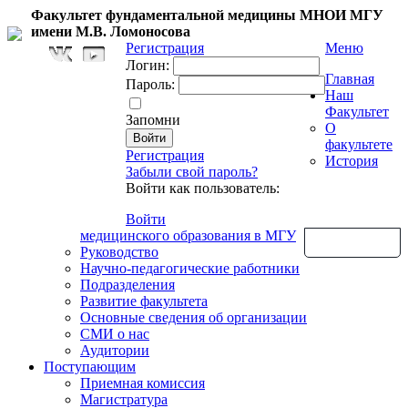
Факультет фундаментальной медицины МНОИ МГУ
имени М.В. Ломоносова
Регистрация
Меню
Логин:
Главная
Пароль:
Наш
Факультет
Запомни
О
факультете
Регистрация
История
Забыли свой пароль?
Войти как пользователь:
Войти
медицинского образования в МГУ
Обратная связь
Руководство
Научно-педагогические работники
Подразделения
Развитие факультета
Основные сведения об организации
СМИ о нас
Аудитории
Поступающим
Приемная комиссия
Магистратура