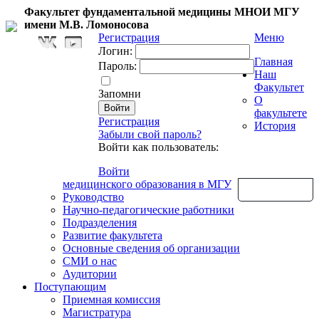
Факультет фундаментальной медицины МНОИ МГУ
имени М.В. Ломоносова
Регистрация
Меню
Логин:
Главная
Пароль:
Наш
Факультет
Запомни
О
факультете
Регистрация
История
Забыли свой пароль?
Войти как пользователь:
Войти
медицинского образования в МГУ
Обратная связь
Руководство
Научно-педагогические работники
Подразделения
Развитие факультета
Основные сведения об организации
СМИ о нас
Аудитории
Поступающим
Приемная комиссия
Магистратура