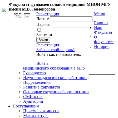
Факультет фундаментальной медицины МНОИ МГУ
имени М.В. Ломоносова
Регистрация
Меню
Логин:
Главная
Пароль:
Наш
Факультет
Запомни
О
факультете
Регистрация
История
Забыли свой пароль?
Войти как пользователь:
Войти
медицинского образования в МГУ
Обратная связь
Руководство
Научно-педагогические работники
Подразделения
Развитие факультета
Основные сведения об организации
СМИ о нас
Аудитории
Поступающим
Приемная комиссия
Магистратура