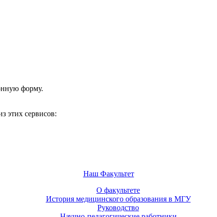
онную форму.
з этих сервисов:
Наш Факультет
О факультете
История медицинского образования в МГУ
Руководство
Научно-педагогические работники