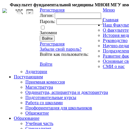
Факультет фундаментальной медицины МНОИ МГУ име
Регистрация
Меню
Логин:
Главная
Пароль:
Наш Факульт
О факультете
Запомни
История мед
Руководство
Регистрация
Научно-педа
Забыли свой пароль?
Подразделен
Войти как пользователь:
Развитие фак
Основные св
Войти
СМИ о нас
Аудитории
Поступающим
Приемная комиссия
Магистратура
Ординатура, аспирантура и докторантура
Подготовительные курсы
Работа со школами
Профориентация для школьников
Общежитие
Образование
Учебная часть
Специалитет