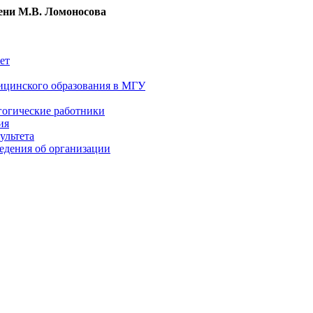
ни М.В. Ломоносова
ет
ицинского образования в МГУ
гогические работники
ия
ультета
едения об организации