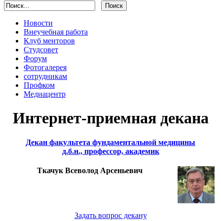
Новости
Внеучебная работа
Клуб менторов
Студсовет
Форум
Фотогалерея
сотрудникам
Профком
Медиацентр
Интернет-приемная декана
Декан факультета фундаментальной медицины
д.б.н., профессор, академик
Ткачук Всеволод Арсеньевич
Задать вопрос декану