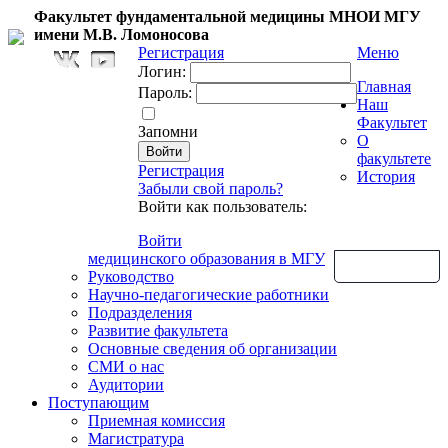
Факультет фундаментальной медицины МНОИ МГУ
имени М.В. Ломоносова
Регистрация
Меню
Логин:
Главная
Пароль:
Наш
Факультет
Запомни
О
факультете
Регистрация
История
Забыли свой пароль?
Войти как пользователь:
Войти
медицинского образования в МГУ
Обратная связь
Руководство
Научно-педагогические работники
Подразделения
Развитие факультета
Основные сведения об организации
СМИ о нас
Аудитории
Поступающим
Приемная комиссия
Магистратура