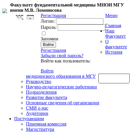
Факультет фундаментальной медицины МНОИ МГУ
имени М.В. Ломоносова
Регистрация
Меню
Логин:
Главная
Пароль:
Наш
Факультет
Запомни
О
факультете
Регистрация
История
Забыли свой пароль?
Войти как пользователь:
Войти
медицинского образования в МГУ
Обратная связь
Руководство
Научно-педагогические работники
Подразделения
Развитие факультета
Основные сведения об организации
СМИ о нас
Аудитории
Поступающим
Приемная комиссия
Магистратура