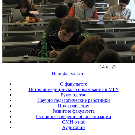
14 из 21
Наш Факультет
О факультете
История медицинского образования в МГУ
Руководство
Научно-педагогические работники
Подразделения
Развитие факультета
Основные сведения об организации
СМИ о нас
Аудитории