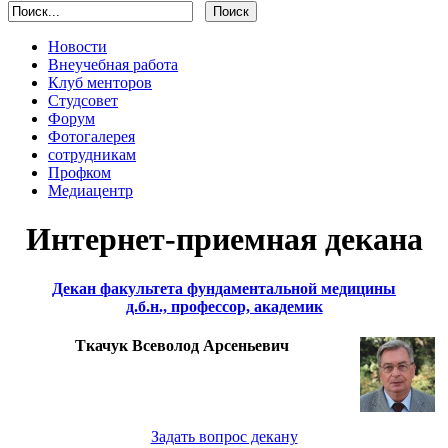
Новости
Внеучебная работа
Клуб менторов
Студсовет
Форум
Фотогалерея
сотрудникам
Профком
Медиацентр
Интернет-приемная декана
Декан факультета фундаментальной медицины
д.б.н., профессор, академик
Ткачук Всеволод Арсеньевич
Задать вопрос декану