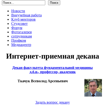
Новости
Внеучебная работа
Клуб менторов
Студсовет
Форум
Фотогалерея
сотрудникам
Профком
Медиацентр
Интернет-приемная декана
Декан факультета фундаментальной медицины
д.б.н., профессор, академик
Ткачук Всеволод Арсеньевич
Задать вопрос декану