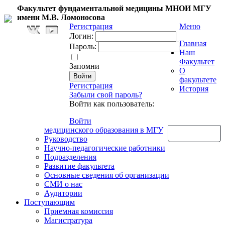
Факультет фундаментальной медицины МНОИ МГУ
имени М.В. Ломоносова
Регистрация
Меню
Логин:
Главная
Пароль:
Наш
Факультет
Запомни
О
факультете
Регистрация
История
Забыли свой пароль?
Войти как пользователь:
Войти
медицинского образования в МГУ
Обратная связь
Руководство
Научно-педагогические работники
Подразделения
Развитие факультета
Основные сведения об организации
СМИ о нас
Аудитории
Поступающим
Приемная комиссия
Магистратура