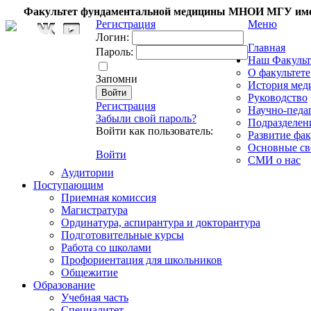
Факультет фундаментальной медицины МНОИ МГУ име
Регистрация
Меню
Логин:
Главная
Пароль:
Наш Факульт
О факультете
Запомни
История мед
Руководство
Регистрация
Научно-педа
Забыли свой пароль?
Подразделен
Войти как пользователь:
Развитие фак
Основные св
Войти
СМИ о нас
Аудитории
Поступающим
Приемная комиссия
Магистратура
Ординатура, аспирантура и докторантура
Подготовительные курсы
Работа со школами
Профориентация для школьников
Общежитие
Образование
Учебная часть
Специалитет