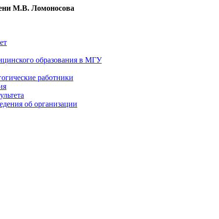
ни М.В. Ломоносова
ет
ицинского образования в МГУ
гогические работники
ия
ультета
едения об организации