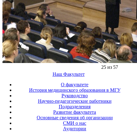
25 из 57
Наш Факультет
О факультете
История медицинского образования в МГУ
Руководство
Научно-педагогические работники
Подразделения
Развитие факультета
Основные сведения об организации
СМИ о нас
Аудитории