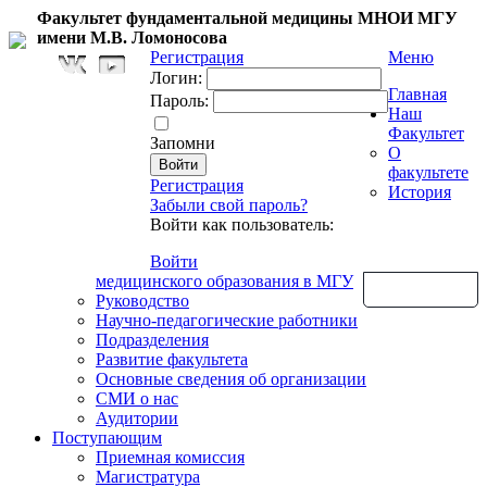
Факультет фундаментальной медицины МНОИ МГУ
имени М.В. Ломоносова
Регистрация
Меню
Логин:
Главная
Пароль:
Наш
Факультет
Запомни
О
факультете
Регистрация
История
Забыли свой пароль?
Войти как пользователь:
Войти
медицинского образования в МГУ
Обратная связь
Руководство
Научно-педагогические работники
Подразделения
Развитие факультета
Основные сведения об организации
СМИ о нас
Аудитории
Поступающим
Приемная комиссия
Магистратура