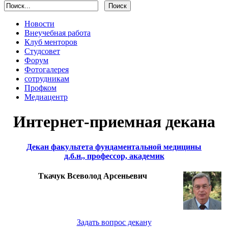
Новости
Внеучебная работа
Клуб менторов
Студсовет
Форум
Фотогалерея
сотрудникам
Профком
Медиацентр
Интернет-приемная декана
Декан факультета фундаментальной медицины
д.б.н., профессор, академик
Ткачук Всеволод Арсеньевич
Задать вопрос декану