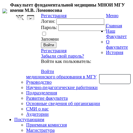
Факультет фундаментальной медицины МНОИ МГУ
имени М.В. Ломоносова
Регистрация
Меню
Логин:
Главная
Пароль:
Наш
Факультет
Запомни
О
факультете
Регистрация
История
Забыли свой пароль?
Войти как пользователь:
Войти
медицинского образования в МГУ
Обратная связь
Руководство
Научно-педагогические работники
Подразделения
Развитие факультета
Основные сведения об организации
СМИ о нас
Аудитории
Поступающим
Приемная комиссия
Магистратура