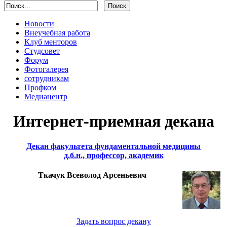
Новости
Внеучебная работа
Клуб менторов
Студсовет
Форум
Фотогалерея
сотрудникам
Профком
Медиацентр
Интернет-приемная декана
Декан факультета фундаментальной медицины
д.б.н., профессор, академик
Ткачук Всеволод Арсеньевич
Задать вопрос декану