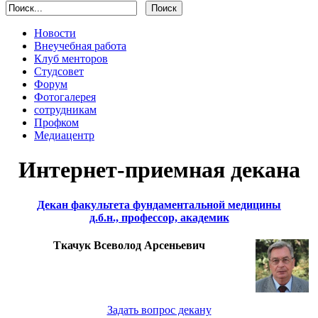
Новости
Внеучебная работа
Клуб менторов
Студсовет
Форум
Фотогалерея
сотрудникам
Профком
Медиацентр
Интернет-приемная декана
Декан факультета фундаментальной медицины
д.б.н., профессор, академик
Ткачук Всеволод Арсеньевич
Задать вопрос декану