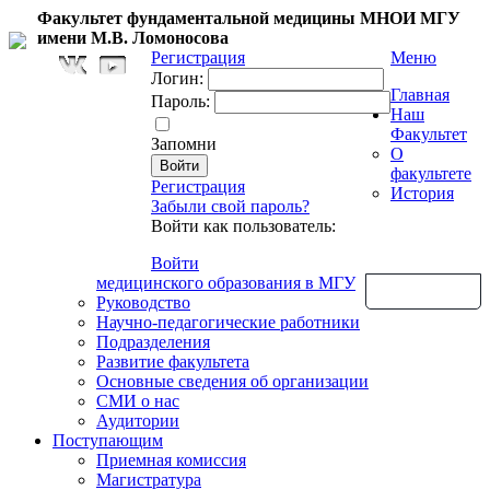
Факультет фундаментальной медицины МНОИ МГУ
имени М.В. Ломоносова
Регистрация
Меню
Логин:
Главная
Пароль:
Наш
Факультет
Запомни
О
факультете
Регистрация
История
Забыли свой пароль?
Войти как пользователь:
Войти
медицинского образования в МГУ
Обратная связь
Руководство
Научно-педагогические работники
Подразделения
Развитие факультета
Основные сведения об организации
СМИ о нас
Аудитории
Поступающим
Приемная комиссия
Магистратура