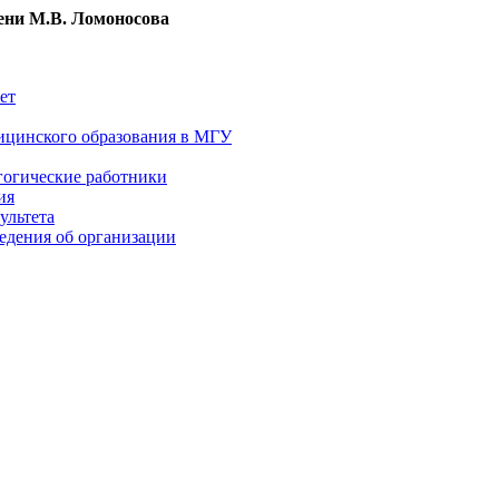
ни М.В. Ломоносова
ет
ицинского образования в МГУ
гогические работники
ия
ультета
едения об организации