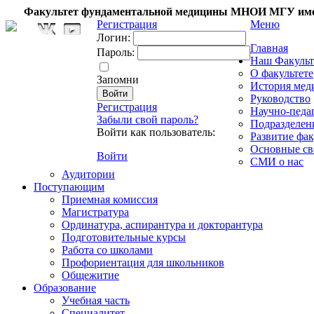
Факультет фундаментальной медицины МНОИ МГУ име
Регистрация
Меню
Логин:
Главная
Пароль:
Наш Факульт
О факультете
Запомни
История мед
Руководство
Регистрация
Научно-педа
Забыли свой пароль?
Подразделен
Войти как пользователь:
Развитие фак
Основные св
Войти
СМИ о нас
Аудитории
Поступающим
Приемная комиссия
Магистратура
Ординатура, аспирантура и докторантура
Подготовительные курсы
Работа со школами
Профориентация для школьников
Общежитие
Образование
Учебная часть
Специалитет