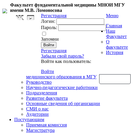
Факультет фундаментальной медицины МНОИ МГУ
имени М.В. Ломоносова
Регистрация
Меню
Логин:
Главная
Пароль:
Наш
Факультет
Запомни
О
факультете
Регистрация
История
Забыли свой пароль?
Войти как пользователь:
Войти
медицинского образования в МГУ
Обратная связь
Руководство
Научно-педагогические работники
Подразделения
Развитие факультета
Основные сведения об организации
СМИ о нас
Аудитории
Поступающим
Приемная комиссия
Магистратура