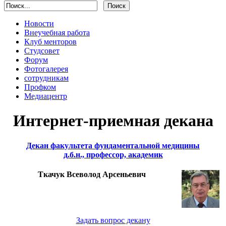
Новости
Внеучебная работа
Клуб менторов
Студсовет
Форум
Фотогалерея
сотрудникам
Профком
Медиацентр
Интернет-приемная декана
Декан факультета фундаментальной медицины
д.б.н., профессор, академик
Ткачук Всеволод Арсеньевич
Задать вопрос декану