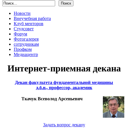
Новости
Внеучебная работа
Клуб менторов
Студсовет
Форум
Фотогалерея
сотрудникам
Профком
Медиацентр
Интернет-приемная декана
Декан факультета фундаментальной медицины
д.б.н., профессор, академик
Ткачук Всеволод Арсеньевич
Задать вопрос декану