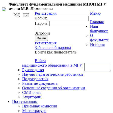
Факультет фундаментальной медицины МНОИ МГУ
имени М.В. Ломоносова
Регистрация
Меню
Логин:
Главная
Пароль:
Наш
Факультет
Запомни
О
факультете
Регистрация
История
Забыли свой пароль?
Войти как пользователь:
Войти
медицинского образования в МГУ
Обратная связь
Руководство
Научно-педагогические работники
Подразделения
Развитие факультета
Основные сведения об организации
СМИ о нас
Аудитории
Поступающим
Приемная комиссия
Магистратура