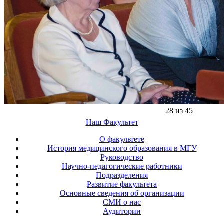
28 из 45
Наш Факультет
О факультете
История медицинского образования в МГУ
Руководство
Научно-педагогические работники
Подразделения
Развитие факультета
Основные сведения об организации
СМИ о нас
Аудитории