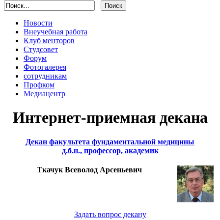
Новости
Внеучебная работа
Клуб менторов
Студсовет
Форум
Фотогалерея
сотрудникам
Профком
Медиацентр
Интернет-приемная декана
Декан факультета фундаментальной медицины
д.б.н., профессор, академик
Ткачук Всеволод Арсеньевич
Задать вопрос декану