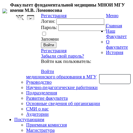
Факультет фундаментальной медицины МНОИ МГУ
имени М.В. Ломоносова
Регистрация
Меню
Логин:
Главная
Пароль:
Наш
Факультет
Запомни
О
факультете
Регистрация
История
Забыли свой пароль?
Войти как пользователь:
Войти
медицинского образования в МГУ
Обратная связь
Руководство
Научно-педагогические работники
Подразделения
Развитие факультета
Основные сведения об организации
СМИ о нас
Аудитории
Поступающим
Приемная комиссия
Магистратура