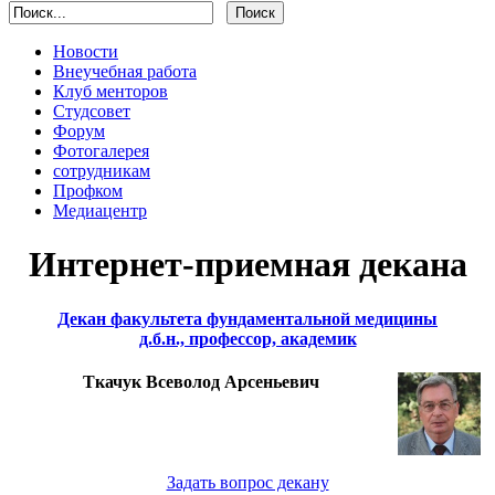
Новости
Внеучебная работа
Клуб менторов
Студсовет
Форум
Фотогалерея
сотрудникам
Профком
Медиацентр
Интернет-приемная декана
Декан факультета фундаментальной медицины
д.б.н., профессор, академик
Ткачук Всеволод Арсеньевич
Задать вопрос декану