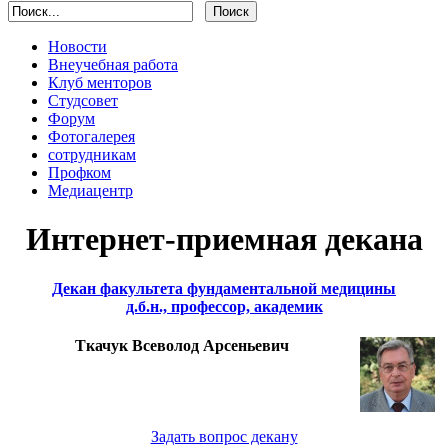
Новости
Внеучебная работа
Клуб менторов
Студсовет
Форум
Фотогалерея
сотрудникам
Профком
Медиацентр
Интернет-приемная декана
Декан факультета фундаментальной медицины
д.б.н., профессор, академик
Ткачук Всеволод Арсеньевич
Задать вопрос декану