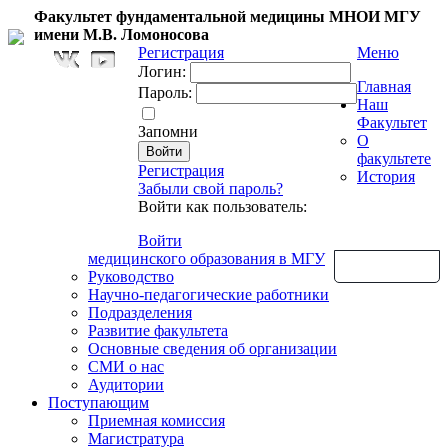
Факультет фундаментальной медицины МНОИ МГУ
имени М.В. Ломоносова
Регистрация
Меню
Логин:
Главная
Пароль:
Наш
Факультет
Запомни
О
факультете
Регистрация
История
Забыли свой пароль?
Войти как пользователь:
Войти
медицинского образования в МГУ
Обратная связь
Руководство
Научно-педагогические работники
Подразделения
Развитие факультета
Основные сведения об организации
СМИ о нас
Аудитории
Поступающим
Приемная комиссия
Магистратура