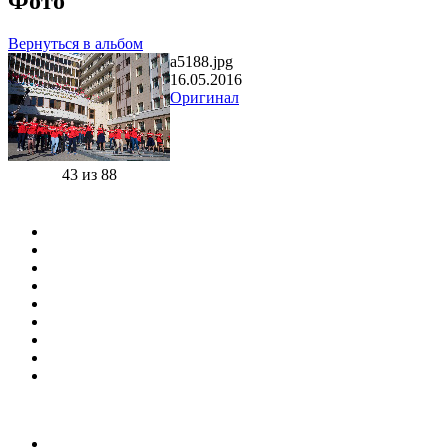
Фото
Вернуться в альбом
a5188.jpg
16.05.2016
Оригинал
43 из 88