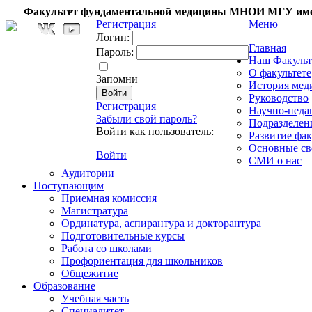
Факультет фундаментальной медицины МНОИ МГУ име
Регистрация
Меню
Логин:
Главная
Пароль:
Наш Факульт
О факультете
Запомни
История мед
Руководство
Регистрация
Научно-педа
Забыли свой пароль?
Подразделен
Войти как пользователь:
Развитие фак
Основные св
Войти
СМИ о нас
Аудитории
Поступающим
Приемная комиссия
Магистратура
Ординатура, аспирантура и докторантура
Подготовительные курсы
Работа со школами
Профориентация для школьников
Общежитие
Образование
Учебная часть
Специалитет