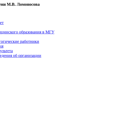
ни М.В. Ломоносова
ет
ицинского образования в МГУ
гогические работники
ия
ультета
едения об организации