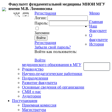
Факультет фундаментальной медицины МНОИ МГУ
имени М.В. Ломоносова
Регистрация
Меню
Логин:
Главная
Пароль:
Наш
Факультет
Запомни
О
факультете
Регистрация
История
Забыли свой пароль?
Войти как пользователь:
Войти
медицинского образования в МГУ
Обратная связь
Руководство
Научно-педагогические работники
Подразделения
Развитие факультета
Основные сведения об организации
СМИ о нас
Аудитории
Поступающим
Приемная комиссия
Магистратура