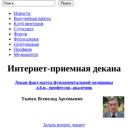
Новости
Внеучебная работа
Клуб менторов
Студсовет
Форум
Фотогалерея
сотрудникам
Профком
Медиацентр
Интернет-приемная декана
Декан факультета фундаментальной медицины
д.б.н., профессор, академик
Ткачук Всеволод Арсеньевич
Задать вопрос декану