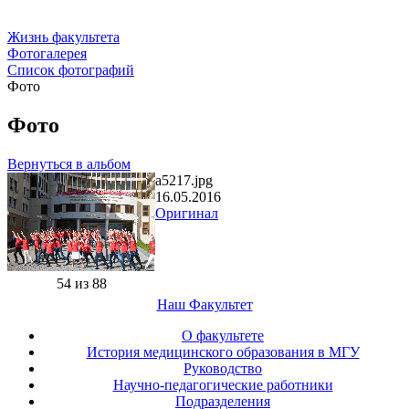
Жизнь факультета
Фотогалерея
Список фотографий
Фото
Фото
Вернуться в альбом
a5217.jpg
16.05.2016
Оригинал
54 из 88
Наш Факультет
О факультете
История медицинского образования в МГУ
Руководство
Научно-педагогические работники
Подразделения