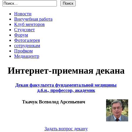
Новости
Внеучебная работа
Клуб менторов
Студсовет
Форум
Фотогалерея
сотрудникам
Профком
Медиацентр
Интернет-приемная декана
Декан факультета фундаментальной медицины
д.б.н., профессор, академик
Ткачук Всеволод Арсеньевич
Задать вопрос декану