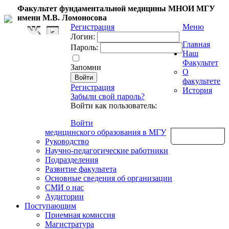
Факультет фундаментальной медицины МНОИ МГУ
имени М.В. Ломоносова
Регистрация
Меню
Логин:
Главная
Пароль:
Наш
Факультет
Запомни
О
факультете
Регистрация
История
Забыли свой пароль?
Войти как пользователь:
Войти
медицинского образования в МГУ
Обратная связь
Руководство
Научно-педагогические работники
Подразделения
Развитие факультета
Основные сведения об организации
СМИ о нас
Аудитории
Поступающим
Приемная комиссия
Магистратура