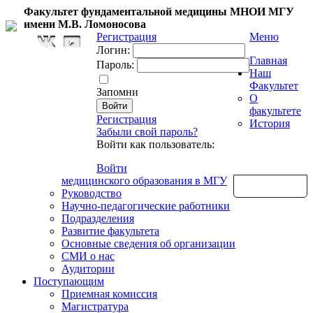
Факультет фундаментальной медицины МНОИ МГУ
имени М.В. Ломоносова
Регистрация
Меню
Логин:
Главная
Пароль:
Наш
Факультет
Запомни
О
факультете
Регистрация
История
Забыли свой пароль?
Войти как пользователь:
Войти
медицинского образования в МГУ
Обратная связь
Руководство
Научно-педагогические работники
Подразделения
Развитие факультета
Основные сведения об организации
СМИ о нас
Аудитории
Поступающим
Приемная комиссия
Магистратура