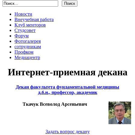
Новости
Внеучебная работа
Клуб менторов
Студсовет
Форум
Фотогалерея
сотрудникам
Профком
Медиацентр
Интернет-приемная декана
Декан факультета фундаментальной медицины
д.б.н., профессор, академик
Ткачук Всеволод Арсеньевич
Задать вопрос декану