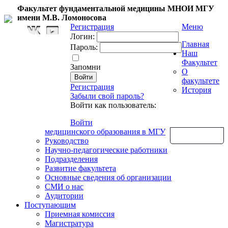
Факультет фундаментальной медицины МНОИ МГУ
имени М.В. Ломоносова
Регистрация
Меню
Логин:
Главная
Пароль:
Наш
Факультет
Запомни
О
факультете
Регистрация
История
Забыли свой пароль?
Войти как пользователь:
Войти
медицинского образования в МГУ
Обратная связь
Руководство
Научно-педагогические работники
Подразделения
Развитие факультета
Основные сведения об организации
СМИ о нас
Аудитории
Поступающим
Приемная комиссия
Магистратура