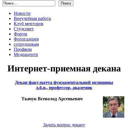
Новости
Внеучебная работа
Клуб менторов
Студсовет
Форум
Фотогалерея
сотрудникам
Профком
Медиацентр
Интернет-приемная декана
Декан факультета фундаментальной медицины
д.б.н., профессор, академик
Ткачук Всеволод Арсеньевич
Задать вопрос декану