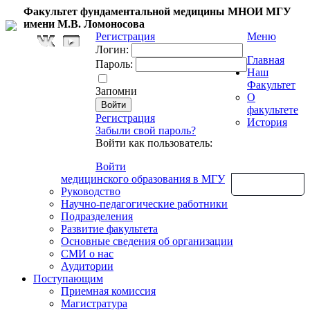
Факультет фундаментальной медицины МНОИ МГУ
имени М.В. Ломоносова
Регистрация
Меню
Логин:
Главная
Пароль:
Наш
Факультет
Запомни
О
факультете
Регистрация
История
Забыли свой пароль?
Войти как пользователь:
Войти
медицинского образования в МГУ
Обратная связь
Руководство
Научно-педагогические работники
Подразделения
Развитие факультета
Основные сведения об организации
СМИ о нас
Аудитории
Поступающим
Приемная комиссия
Магистратура