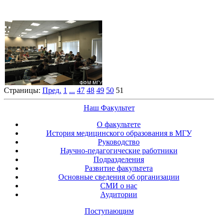
Страницы:
Пред.
1
...
47
48
49
50
51
Наш Факультет
О факультете
История медицинского образования в МГУ
Руководство
Научно-педагогические работники
Подразделения
Развитие факультета
Основные сведения об организации
СМИ о нас
Аудитории
Поступающим