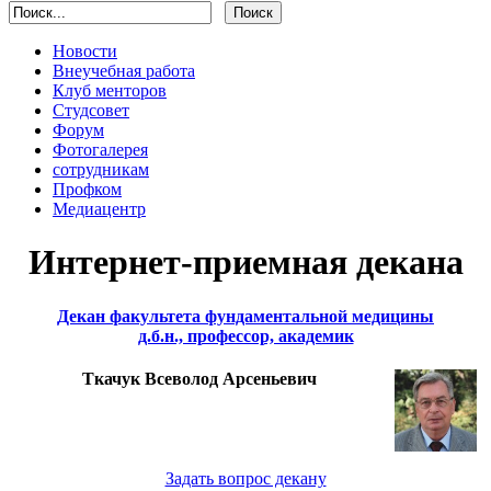
Новости
Внеучебная работа
Клуб менторов
Студсовет
Форум
Фотогалерея
сотрудникам
Профком
Медиацентр
Интернет-приемная декана
Декан факультета фундаментальной медицины
д.б.н., профессор, академик
Ткачук Всеволод Арсеньевич
Задать вопрос декану