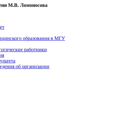
ни М.В. Ломоносова
ет
ицинского образования в МГУ
гогические работники
ия
ультета
едения об организации