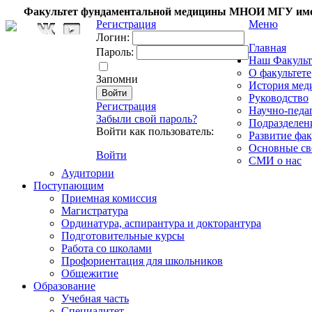
Факультет фундаментальной медицины МНОИ МГУ име
Регистрация
Меню
Логин:
Главная
Пароль:
Наш Факульт
О факультете
Запомни
История мед
Руководство
Регистрация
Научно-педа
Забыли свой пароль?
Подразделен
Войти как пользователь:
Развитие фак
Основные св
Войти
СМИ о нас
Аудитории
Поступающим
Приемная комиссия
Магистратура
Ординатура, аспирантура и докторантура
Подготовительные курсы
Работа со школами
Профориентация для школьников
Общежитие
Образование
Учебная часть
Специалитет