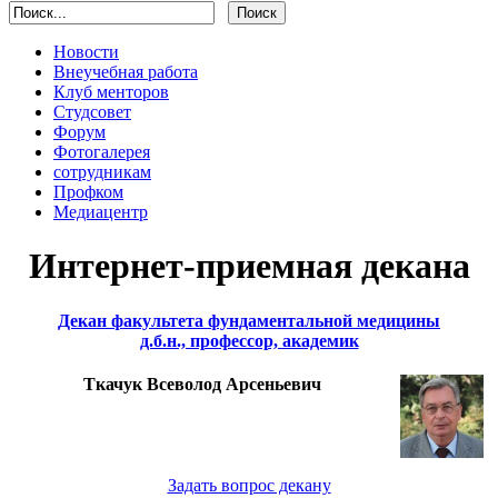
Новости
Внеучебная работа
Клуб менторов
Студсовет
Форум
Фотогалерея
сотрудникам
Профком
Медиацентр
Интернет-приемная декана
Декан факультета фундаментальной медицины
д.б.н., профессор, академик
Ткачук Всеволод Арсеньевич
Задать вопрос декану