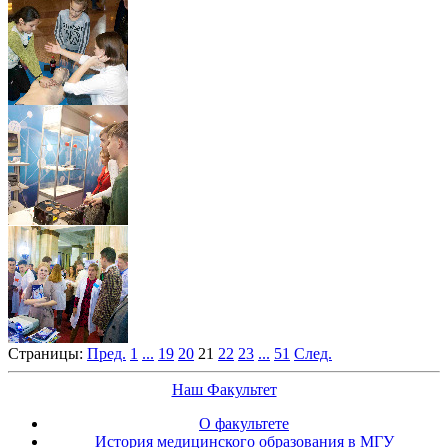
Страницы:
Пред.
1
...
19
20
21
22
23
...
51
След.
Наш Факультет
О факультете
История медицинского образования в МГУ