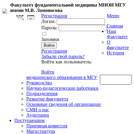
Факультет фундаментальной медицины МНОИ МГУ
имени М.В. Ломоносова
Регистрация
Меню
Логин:
Главная
Пароль:
Наш
Факультет
Запомни
О
факультете
Регистрация
История
Забыли свой пароль?
Войти как пользователь:
Войти
медицинского образования в МГУ
Обратная связь
Руководство
Научно-педагогические работники
Подразделения
Развитие факультета
Основные сведения об организации
СМИ о нас
Аудитории
Поступающим
Приемная комиссия
Магистратура