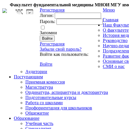
Факультет фундаментальной медицины МНОИ МГУ име
Регистрация
Меню
Логин:
Главная
Пароль:
Наш Факульт
О факультете
Запомни
История мед
Руководство
Регистрация
Научно-педа
Забыли свой пароль?
Подразделен
Войти как пользователь:
Развитие фак
Основные св
Войти
СМИ о нас
Аудитории
Поступающим
Приемная комиссия
Магистратура
Ординатура, аспирантура и докторантура
Подготовительные курсы
Работа со школами
Профориентация для школьников
Общежитие
Образование
Учебная часть
Специалитет