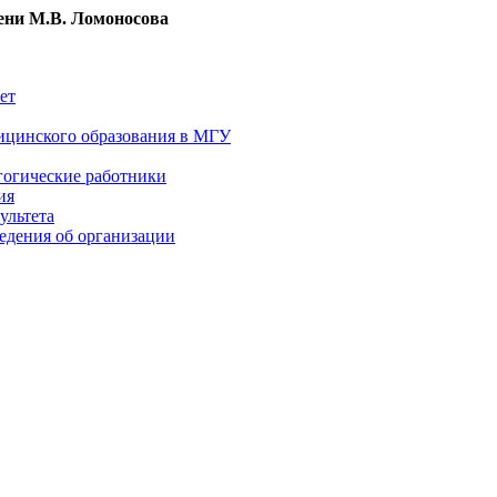
ни М.В. Ломоносова
ет
ицинского образования в МГУ
гогические работники
ия
ультета
едения об организации