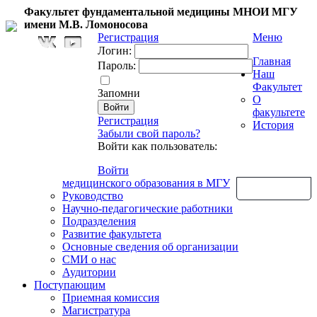
Факультет фундаментальной медицины МНОИ МГУ
имени М.В. Ломоносова
Регистрация
Меню
Логин:
Главная
Пароль:
Наш
Факультет
Запомни
О
факультете
Регистрация
История
Забыли свой пароль?
Войти как пользователь:
Войти
медицинского образования в МГУ
Обратная связь
Руководство
Научно-педагогические работники
Подразделения
Развитие факультета
Основные сведения об организации
СМИ о нас
Аудитории
Поступающим
Приемная комиссия
Магистратура