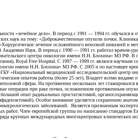
ности «лечебное дело». В период с 1991 — 1994 гг. обучался в
ких наук на тему: «Доброкачественные опухоли почки. Клиника,
«Хирургическое лечение осложнённого венозной инвазией и мета
й Академии Наук. В период с 1990 — 1991 гг. работал врачом-у
ательского центра онкологии имени Н.Н. Блохина» МЗ РФ. В пе
ния), Royal Free Hospital. С 1997 — 1999 гг. являлся научным
логии имени Н.Н. Блохина» МЗ РФ. С 2005 и по настоящее врем
 ФГБУ «Национальный медицинский исследовательский центр он
ическим опытом работы (более 25 лет). Владеет всеми видами 
чеполовой сферы. На протяжении нескольких лет стажировался 
ьные операции при раке почки, осложненном протяженным опухо
 большой опыт радикальных простатэктомий, органосохраняющи
фаденэктомий). Особое внимание уделяется сохранению анатоми
онкоурологических заболеваний. Является признанным экспертом
ных работ. Член европейской группы по написанию стандартов 
 ряда крупных международных многоцентровых клинических ис