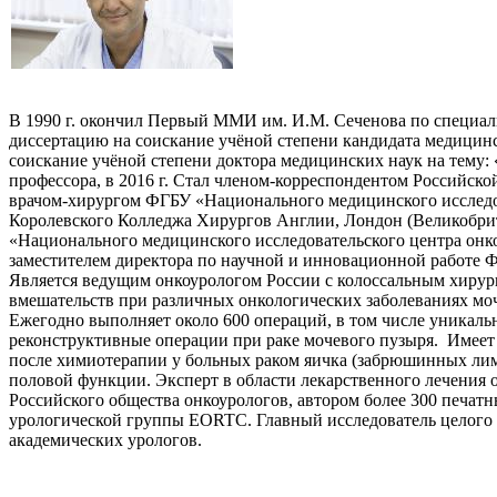
В 1990 г. окончил Первый ММИ им. И.М. Сеченова по специаль
диссертацию на соискание учёной степени кандидата медицинс
соискание учёной степени доктора медицинских наук на тему: 
профессора, в 2016 г. Стал членом-корреспондентом Российско
врачом-хирургом ФГБУ «Национального медицинского исследов
Королевского Колледжа Хирургов Англии, Лондон (Великобрита
«Национального медицинского исследовательского центра онко
заместителем директора по научной и инновационной работе
Является ведущим онкоурологом России с колоссальным хирург
вмешательств при различных онкологических заболеваниях мо
Ежегодно выполняет около 600 операций, в том числе уникал
реконструктивные операции при раке мочевого пузыря. Имеет
после химиотерапии у больных раком яичка (забрюшинных лим
половой функции. Эксперт в области лекарственного лечения 
Российского общества онкоурологов, автором более 300 печат
урологической группы EORTC. Главный исследователь целого
академических урологов.