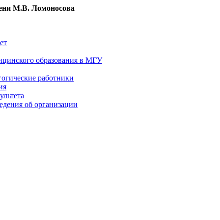
ни М.В. Ломоносова
ет
ицинского образования в МГУ
гогические работники
ия
ультета
едения об организации