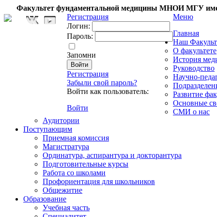
Факультет фундаментальной медицины МНОИ МГУ име
Регистрация
Меню
Логин:
Главная
Пароль:
Наш Факульт
О факультете
Запомни
История мед
Руководство
Регистрация
Научно-педа
Забыли свой пароль?
Подразделен
Войти как пользователь:
Развитие фак
Основные св
Войти
СМИ о нас
Аудитории
Поступающим
Приемная комиссия
Магистратура
Ординатура, аспирантура и докторантура
Подготовительные курсы
Работа со школами
Профориентация для школьников
Общежитие
Образование
Учебная часть
Специалитет