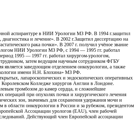
 очной аспирантуре в НИИ Урологии МЗ РФ. В 1994 г.защитил
 диагностика и лечение». В 2002 г.Защитил диссертацию на
статического рака почки». В 2007 г. получил учёное звание
рологом НИИ Урологии МЗ РФ, с 1994 — 1995 гг. работал
риод 1995 — 1997 гг. работал хирургом-урологом,
 сотрудником, затем ведущим научным сотрудником ФГБУ
я является заведующим отделением онкоурологии, а также
кологии имени Н.Н. Блохина» МЗ РФ.
открытых, лапароскопических и эндоскопических оперативных
в Королевском Колледже хирургов Англии в Лондоне.
левым тромбозом до камер сердца, и сложнейшие
х операций при опухолях почки и хирургического лечения
ческих зон, значимых для сохранения удержания мочи и
 в области онкоурологии в России и за рубежом, президентом
Европейской Ассоциации урологов (EAU), член рабочей
следований. Действующий член Европейской ассоциации