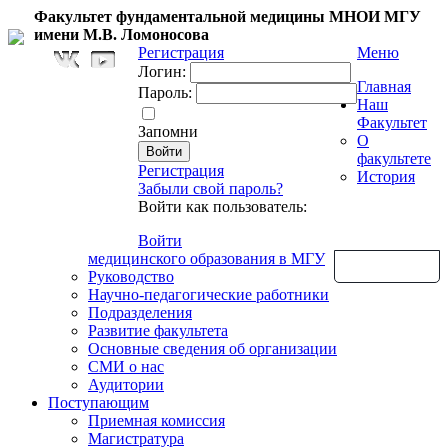
Факультет фундаментальной медицины МНОИ МГУ
имени М.В. Ломоносова
Регистрация
Меню
Логин:
Главная
Пароль:
Наш
Факультет
Запомни
О
факультете
Регистрация
История
Забыли свой пароль?
Войти как пользователь:
Войти
медицинского образования в МГУ
Обратная связь
Руководство
Научно-педагогические работники
Подразделения
Развитие факультета
Основные сведения об организации
СМИ о нас
Аудитории
Поступающим
Приемная комиссия
Магистратура