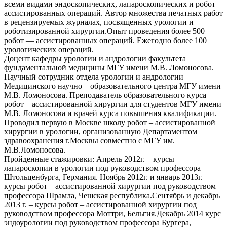
всеми видами эндоскопических, лапароскопических и робот –
ассистированных операций. Автор множества печатных работ
в рецензируемых журналах, посвященных урологии и
роботизированной хирургии.Опыт проведения более 500
робот — ассистированных операций. Ежегодно более 100
урологических операций.
Доцент кафедры урологии и андрологии факультета
фундаментальной медицины МГУ имени М.В. Ломоносова.
Научный сотрудник отдела урологии и андрологии
Медицинского научно – образовательного центра МГУ имени
М.В. Ломоносова. Преподаватель образовательного курса
робот – ассистированной хирургии для студентов МГУ имени
М.В. Ломоносова и врачей курса повышения квалификации.
Проводил первую в Москве школу робот – ассистированной
хирургии в урологии, организованную Департаментом
здравоохранения г.Москвы совместно с МГУ им.
М.В.Ломоносова.
Пройденные стажировки: Апрель 2012г. – курсы
лапароскопии в урологии под руководством профессора
Штольценбурга, Германия. Ноябрь 2012г. и январь 2013г. –
курсы робот – ассистированной хирургии под руководством
профессора Шрамла, Чешская республика.Сентябрь и декабрь
2013 г. – курсы робот – ассистированной хирургии под
руководством профессора Моттри, Бельгия.Декабрь 2014 курс
эндоурологии под руководством профессора Бургера,