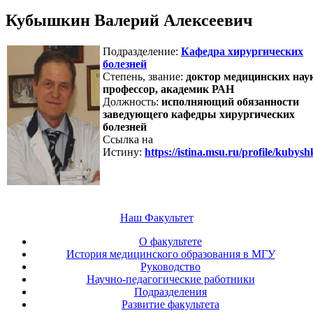
Кубышкин Валерий Алексеевич
Подразделение:
Кафедра хирургических
болезней
Степень, звание:
доктор медицинских наук
профессор, академик РАН
Должность:
исполняющий обязанности
заведующего кафедры хирургических
болезней
Ссылка на
Истину:
https://istina.msu.ru/profile/kubysh
Наш Факультет
О факультете
История медицинского образования в МГУ
Руководство
Научно-педагогические работники
Подразделения
Развитие факультета