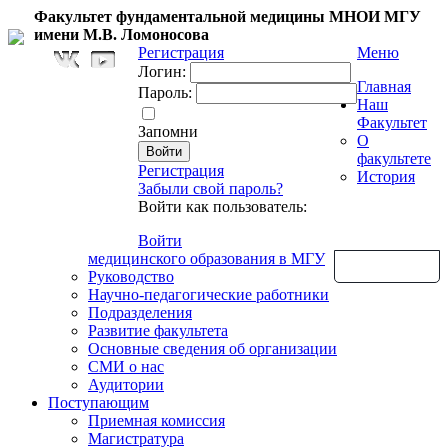
Факультет фундаментальной медицины МНОИ МГУ
имени М.В. Ломоносова
Регистрация
Меню
Логин:
Главная
Пароль:
Наш
Факультет
Запомни
О
факультете
Регистрация
История
Забыли свой пароль?
Войти как пользователь:
Войти
медицинского образования в МГУ
Обратная связь
Руководство
Научно-педагогические работники
Подразделения
Развитие факультета
Основные сведения об организации
СМИ о нас
Аудитории
Поступающим
Приемная комиссия
Магистратура