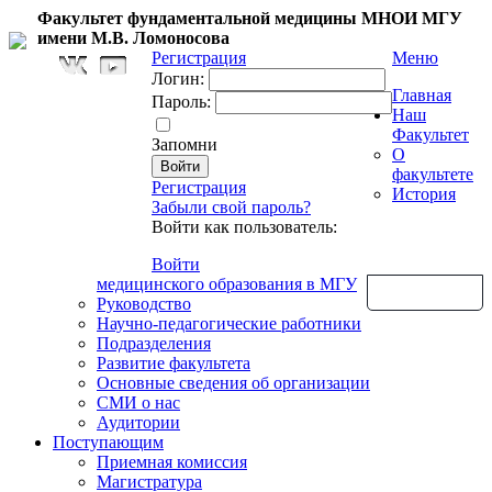
Факультет фундаментальной медицины МНОИ МГУ
имени М.В. Ломоносова
Регистрация
Меню
Логин:
Главная
Пароль:
Наш
Факультет
Запомни
О
факультете
Регистрация
История
Забыли свой пароль?
Войти как пользователь:
Войти
медицинского образования в МГУ
Обратная связь
Руководство
Научно-педагогические работники
Подразделения
Развитие факультета
Основные сведения об организации
СМИ о нас
Аудитории
Поступающим
Приемная комиссия
Магистратура