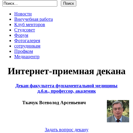
Новости
Внеучебная работа
Клуб менторов
Студсовет
Форум
Фотогалерея
сотрудникам
Профком
Медиацентр
Интернет-приемная декана
Декан факультета фундаментальной медицины
д.б.н., профессор, академик
Ткачук Всеволод Арсеньевич
Задать вопрос декану