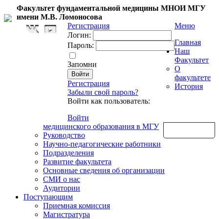
Факультет фундаментальной медицины МНОИ МГУ
имени М.В. Ломоносова
Регистрация
Меню
Логин:
Главная
Пароль:
Наш
Факультет
Запомни
О
факультете
Регистрация
История
Забыли свой пароль?
Войти как пользователь:
Войти
медицинского образования в МГУ
Обратная связь
Руководство
Научно-педагогические работники
Подразделения
Развитие факультета
Основные сведения об организации
СМИ о нас
Аудитории
Поступающим
Приемная комиссия
Магистратура