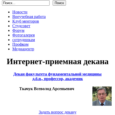
Новости
Внеучебная работа
Клуб менторов
Студсовет
Форум
Фотогалерея
сотрудникам
Профком
Медиацентр
Интернет-приемная декана
Декан факультета фундаментальной медицины
д.б.н., профессор, академик
Ткачук Всеволод Арсеньевич
Задать вопрос декану