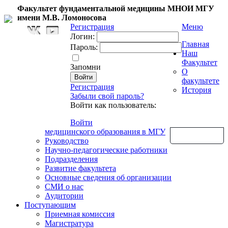
Факультет фундаментальной медицины МНОИ МГУ
имени М.В. Ломоносова
Регистрация
Меню
Логин:
Главная
Пароль:
Наш
Факультет
Запомни
О
факультете
Регистрация
История
Забыли свой пароль?
Войти как пользователь:
Войти
медицинского образования в МГУ
Обратная связь
Руководство
Научно-педагогические работники
Подразделения
Развитие факультета
Основные сведения об организации
СМИ о нас
Аудитории
Поступающим
Приемная комиссия
Магистратура