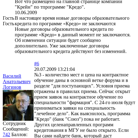
Вот что размещено на главной странице компании
"Крейн" по тпрограмме "Кредо".
10.06.2009
Гость
В настоящее время новые договоры образовательного
Гость
кредита по программе «Кредо» не заключаются
Новые договоры образовательного кредита по
программе «Кредо» в данный момент не заключаются.
Об изменении ситуации будет сообщено
дополнительно. Уже заключенные договоры
образовательного кредита действуют без изменений.
#6
20.07.2009 13:21:04
№3 - количество мест и цена на контрактное
Василий
обучение даны в основной ветке форума и в
Анатольевич
разделе "для поступающих". Условия приема
Логинов
отражены в правилах приема. Сейчас открыт
прием заявок на контрактное обучение по
специальности "фармация". С 24-го июля будут
приниматься заявки на специальность
"лечебное дело". Как выяснилось, программа
"Кредо" (банк "Союз") пока не работает.
Сотрудник
Других целенаправленных программ
Сообщений:
кредитования в МГУ не было открыто. Если
742
Баллов:
Вы сами найдете банк, который даст