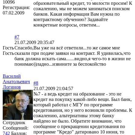
10096
образовательный кредит, то милости просим! К
Регистрация:
сожалению, мы не можем заниматься поиском
07.02.2009
банков. Какая информация Вам нужна по
контрактному обучению? Задавайте
конкретные вопросы, ответим...
#7
21.07.2009 20:35:47
Гость
Спасибо,Вы уже на всё ответили...то же самое мне
Гость
сказали при подаче заявки на контракт. Я удивилась,что
банк должна искать сама.......видно,я чего-то в жизни не
понимаю))ладно...извините за беспокойство
Василий
Анатольевич
#8
Логинов
21.07.2009 21:04:57
№7 - а ведь кредит на образование - это не
кредит на покупку какой-либо вещи. Был банк,
который работал с МГУ по программе
кредитования, но у него возникли проблемы. К
сожалению, альтернативы этому банку
найдено не было. Обратите внимание, что
Сотрудник
сообщение о прекращении кредитования по
Сообщений:
программе "Кредо" датировано 10 июня, то
742
Баллов: