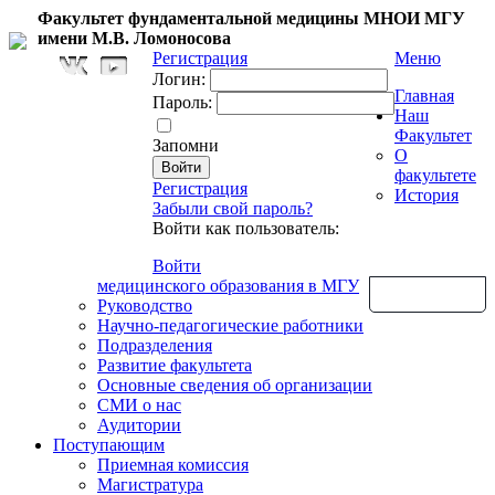
Факультет фундаментальной медицины МНОИ МГУ
имени М.В. Ломоносова
Регистрация
Меню
Логин:
Главная
Пароль:
Наш
Факультет
Запомни
О
факультете
Регистрация
История
Забыли свой пароль?
Войти как пользователь:
Войти
медицинского образования в МГУ
Обратная связь
Руководство
Научно-педагогические работники
Подразделения
Развитие факультета
Основные сведения об организации
СМИ о нас
Аудитории
Поступающим
Приемная комиссия
Магистратура