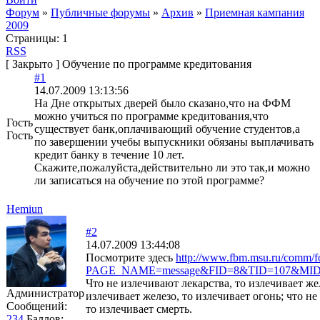
Форум
»
Публичные форумы
»
Архив
»
Приемная кампания
2009
Страницы:
1
RSS
[
Закрыто
]
Обучение по программе кредитования
#1
14.07.2009 13:13:56
На Дне открытых дверей было сказано,что на ФФМ
можно учиться по программе кредитования,что
Гость
существует банк,оплачивающий обучение студентов,а
Гость
по завершении учебы выпускники обязаны выплачивать
кредит банку в течение 10 лет.
Скажите,пожалуйста,действительно ли это так,и можно
ли записаться на обучение по этой программе?
Hemiun
#2
14.07.2009 13:44:08
Посмотрите здесь
http://www.fbm.msu.ru/comm/f
PAGE_NAME=message&FID=8&TID=107&MID=
Что не излечивают лекарства, то излечивает жел
Администратор
излечивает железо, то излечивает огонь; что не
Сообщений:
то излечивает смерть.
234
Баллов: