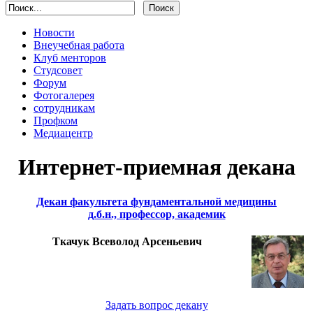
Новости
Внеучебная работа
Клуб менторов
Студсовет
Форум
Фотогалерея
сотрудникам
Профком
Медиацентр
Интернет-приемная декана
Декан факультета фундаментальной медицины
д.б.н., профессор, академик
Ткачук Всеволод Арсеньевич
Задать вопрос декану