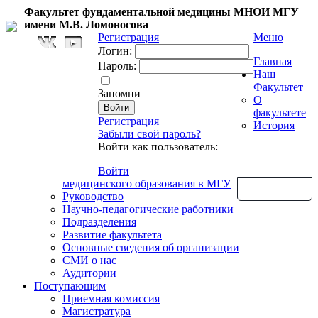
Факультет фундаментальной медицины МНОИ МГУ
имени М.В. Ломоносова
Регистрация
Меню
Логин:
Главная
Пароль:
Наш
Факультет
Запомни
О
факультете
Регистрация
История
Забыли свой пароль?
Войти как пользователь:
Войти
медицинского образования в МГУ
Обратная связь
Руководство
Научно-педагогические работники
Подразделения
Развитие факультета
Основные сведения об организации
СМИ о нас
Аудитории
Поступающим
Приемная комиссия
Магистратура