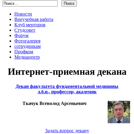
Новости
Внеучебная работа
Клуб менторов
Студсовет
Форум
Фотогалерея
сотрудникам
Профком
Медиацентр
Интернет-приемная декана
Декан факультета фундаментальной медицины
д.б.н., профессор, академик
Ткачук Всеволод Арсеньевич
Задать вопрос декану