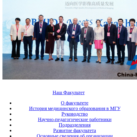
Наш Факультет
О факультете
История медицинского образования в МГУ
Руководство
Научно-педагогические работники
Подразделения
Развитие факультета
Основные сведения об организации