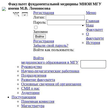
Факультет фундаментальной медицины МНОИ МГУ
имени М.В. Ломоносова
Регистрация
Меню
Логин:
Главная
Пароль:
Наш
Факультет
Запомни
О
факультете
Регистрация
История
Забыли свой пароль?
Войти как пользователь:
Войти
медицинского образования в МГУ
Обратная связь
Руководство
Научно-педагогические работники
Подразделения
Развитие факультета
Основные сведения об организации
СМИ о нас
Аудитории
Поступающим
Приемная комиссия
Магистратура