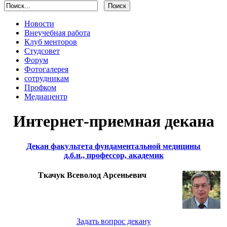
Новости
Внеучебная работа
Клуб менторов
Студсовет
Форум
Фотогалерея
сотрудникам
Профком
Медиацентр
Интернет-приемная декана
Декан факультета фундаментальной медицины
д.б.н., профессор, академик
Ткачук Всеволод Арсеньевич
Задать вопрос декану