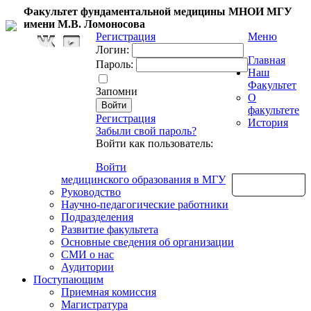
Факультет фундаментальной медицины МНОИ МГУ
имени М.В. Ломоносова
Регистрация
Меню
Логин:
Главная
Пароль:
Наш
Факультет
Запомни
О
факультете
Регистрация
История
Забыли свой пароль?
Войти как пользователь:
Войти
медицинского образования в МГУ
Обратная связь
Руководство
Научно-педагогические работники
Подразделения
Развитие факультета
Основные сведения об организации
СМИ о нас
Аудитории
Поступающим
Приемная комиссия
Магистратура