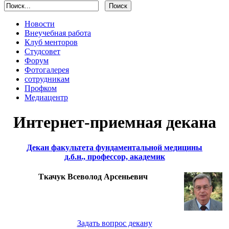
Новости
Внеучебная работа
Клуб менторов
Студсовет
Форум
Фотогалерея
сотрудникам
Профком
Медиацентр
Интернет-приемная декана
Декан факультета фундаментальной медицины
д.б.н., профессор, академик
Ткачук Всеволод Арсеньевич
Задать вопрос декану